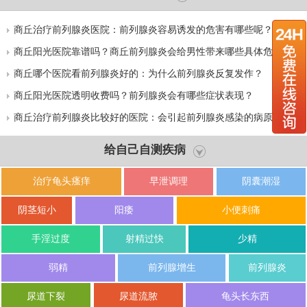
商丘治疗前列腺炎医院：前列腺炎容易诱发的危害有哪些呢？
商丘阳光医院靠谱吗？商丘前列腺炎会给男性带来哪些具体危害
呢？
商丘哪个医院看前列腺炎好的：为什么前列腺炎反复发作？
商丘阳光医院透明收费吗？前列腺炎会有哪些症状表现？
商丘治疗前列腺炎比较好的医院：会引起前列腺炎感染的病原体有
哪些？
给自己自测疾病
治疗龟头瘙痒
早泄调理
阴囊潮湿
阴茎短小
阳痿
小便刺痛
手淫过度
射精过快
少精
弱精
前列腺增生
前列腺炎
尿道下裂
尿道流脓
龟头长东西