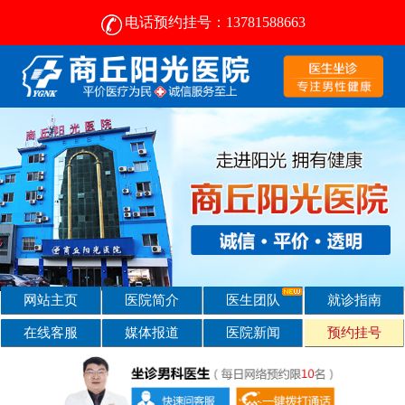
电话预约挂号：13781588663
商丘男科-商丘阳光-靠谱的男科医院-服务周到-费用平价
网站主页
医院简介
医生团队
就诊指南
在线客服
媒体报道
医院新闻
预约挂号