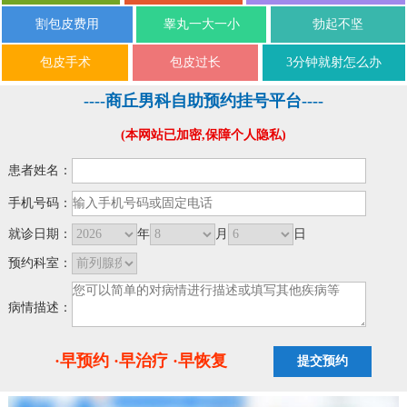
割包皮费用
睾丸一大一小
勃起不坚
包皮手术
包皮过长
3分钟就射怎么办
----商丘男科自助预约挂号平台----
(本网站已加密,保障个人隐私)
患者姓名：
手机号码：
就诊日期：
年
月
日
预约科室：
病情描述：
·早预约 ·早治疗 ·早恢复