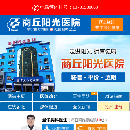
电话预约挂号：13781588663
商丘男科-商丘阳光-靠谱的男科医院-服务周到-费用平价
网站主页
医院简介
医生团队
就诊指南
在线客服
媒体报道
医院新闻
预约挂号