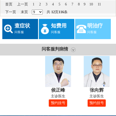
首页
上一页
1
2
3
4
5
6
7
8
9
10
11
下一页
末页
共
12
页
116
条
查症状
知费用
明治疗
问客服
问客服
问客服
问客服判病情
侯正峰
张向辉
主诊医生
主诊医生
预约挂号
预约挂号