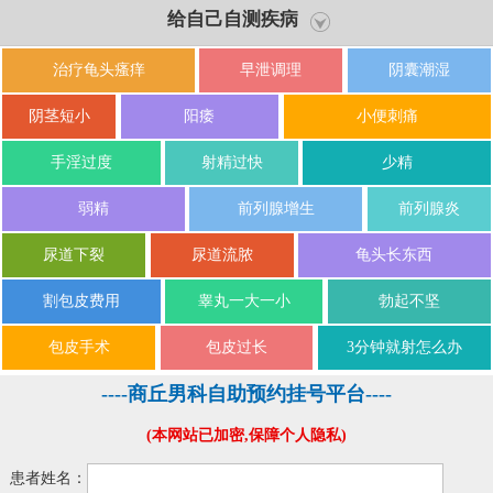
哪些？
给自己自测疾病
治疗龟头瘙痒
早泄调理
阴囊潮湿
阴茎短小
阳痿
小便刺痛
手淫过度
射精过快
少精
弱精
前列腺增生
前列腺炎
尿道下裂
尿道流脓
龟头长东西
割包皮费用
睾丸一大一小
勃起不坚
包皮手术
包皮过长
3分钟就射怎么办
----商丘男科自助预约挂号平台----
(本网站已加密,保障个人隐私)
患者姓名：