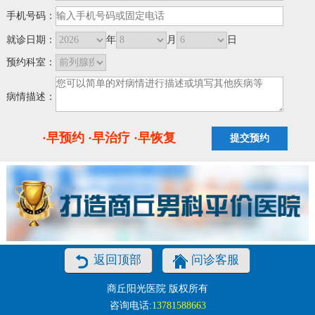
手机号码：
就诊日期：
年
月
日
预约科室：
病情描述：
·早预约 ·早治疗 ·早恢复
返回顶部
问诊客服
商丘阳光医院 版权所有
咨询电话:
13781588663