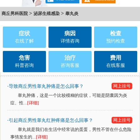
>
>
商丘男科医院
泌尿生殖感染
睾丸炎
症状
病因
检查
在线了解
详情咨询
预约检查
危害
治疗
费用
科普咨询
咨询客服
在线客服
导致商丘男性睾丸肿痛是怎么回事？
网上挂号
·
睾丸肿痛，这是一个比较模糊的症状，可能是阴囊因为炎
症、性...
[详细]
引起商丘男性睾丸红肿疼痛是怎么回事？
网上挂号
·
睾丸就是我们在生活中经常说的蛋蛋，男性不管在什么危险
事情发生的...
[详细]